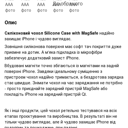
До обраного
Опис
Силіконовий чохол
Silicone Case with
MagSafe
надійно
захищає iPhone і чудово виглядає.
Зовнішня силіконова поверхня має софт тач покриття дуже
приємне на дотик. А м'яка підкладка із мікрофібри
забезпечує додатковий захист iPhone.
Вбудовані магніти точно збігаються із магнітами на задній
поверхні iPhone. Завдяки ідеальному суміщенню з
пристроєм чохол надійно тримається, а бездротова зарядка
стає швидше. Знімати чохол на час заряджання не потрібно
- просто приєднайте зарядний пристрій MagSafe або
покладіть iPhone на зарядний пристрій Qi.
Як і інші продукти, цей чохол ретельно тестувався на всіх
етапах проєктування та виробництва. В результаті він не
тільки чудово виглядає, але й чудово захищає iPhone від
подряпин та пошкоджень при падінні.