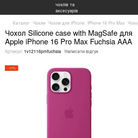
Каталог
Чохли
Чохли для iPhone
iPhone 16 Pro Max
Чохо
Чохол Silicone case with MagSafe для
Apple iPhone 16 Pro Max Fuchsia AAA
Артикул:
1v12116pmfuchsia
Написати відгук
−17%