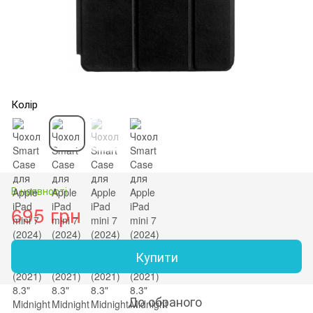
Колір
В наявності
695 грн
Купити
До обраного