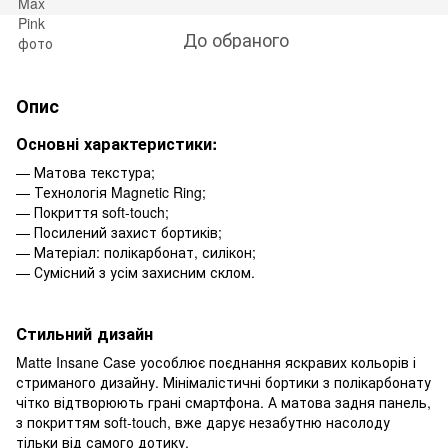
До обраного
Опис
Основні характеристики:
— Матова текстура;
— Технологія Magnetic Ring;
— Покриття soft-touch;
— Посилений захист бортиків;
— Матеріал: полікарбонат, силікон;
— Сумісний з усім захисним склом.
Стильний дизайн
Matte Insane Case уособлює поєднання яскравих кольорів і
стриманого дизайну. Мінімалістичні бортики з полікарбонату
чітко відтворюють грані смартфона. А матова задня панель,
з покриттям soft-touch, вже дарує незабутню насолоду
тільки від самого дотику.