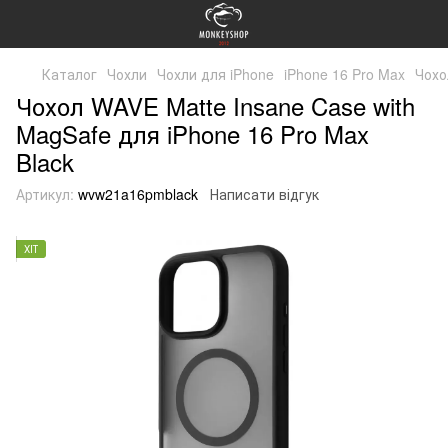
Каталог
Чохли
Чохли для iPhone
iPhone 16 Pro Max
Чохо
Чохол WAVE Matte Insane Case with
MagSafe для iPhone 16 Pro Max
Black
Артикул:
wvw21a16pmblack
Написати відгук
ХІТ