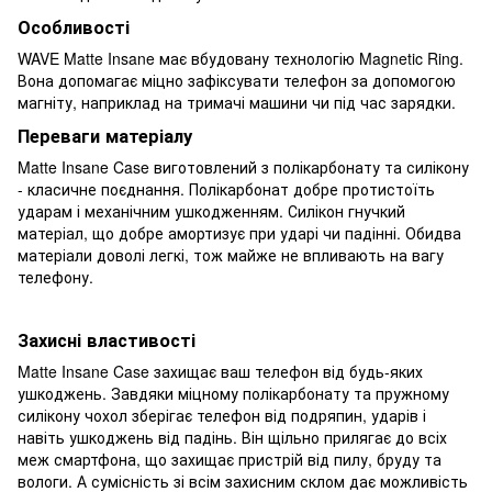
Особливості
WAVE Matte Insane має вбудовану технологію Magnetic Ring.
Вона допомагає міцно зафіксувати телефон за допомогою
магніту, наприклад на тримачі машини чи під час зарядки.
Переваги матеріалу
Matte Insane Case виготовлений з полікарбонату та силікону
- класичне поєднання. Полікарбонат добре протистоїть
ударам і механічним ушкодженням. Силікон гнучкий
матеріал, що добре амортизує при ударі чи падінні. Обидва
матеріали доволі легкі, тож майже не впливають на вагу
телефону.
Захисні властивості
Matte Insane Case захищає ваш телефон від будь-яких
ушкоджень. Завдяки міцному полікарбонату та пружному
силікону чохол зберігає телефон від подряпин, ударів і
навіть ушкоджень від падінь. Він щільно прилягає до всіх
меж смартфона, що захищає пристрій від пилу, бруду та
вологи. А сумісність зі всім захисним склом дає можливість