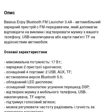
Опис
Baseus Enjoy Bluetooth FM Launcher 3.4A - автомобільний
зарядний пристрій c FM-передавачем, який допомагає
відповідати на виклики і відтворювати музику з вашого
телефону, USB-накопичувача або карти пам'яті TF на
аудіосистеми автомобіля.
Основні характеристики
- максимальна потужність: 17 Вт;
- заряджає 2 пристрої одночасно;
- оснащений 4 портами: 2 USB, AUX, TF;
- встановлена версія Bluetooth 5.0;
- обладнаний LED дисплеєм;
- оснащений технологією усунення перешкод DSP;
- відтворює музику з мобільного телефона, USB-
накопичувача, TF-карти;
- підтримує голосовий зв'язок;
- можна регулювати частоту радіохвиль і гучність за
допомогою регулятора.