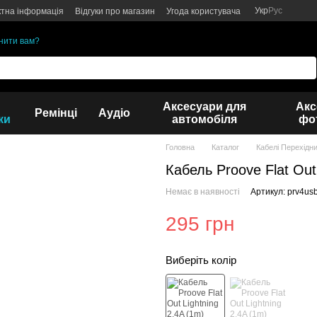
Укр
Рус
ктна інформація
Відгуки про магазин
Угода користувача
нити вам?
Аксесуари для
Акс
Ремінці
Аудіо
ки
автомобіля
фот
Головна
Каталог
Кабелі Перехідн
Кабель Proove Flat Out
Немає в наявності
Артикул: prv4us
295 грн
Виберіть колір