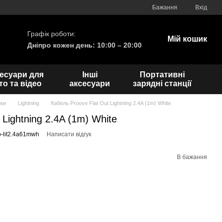
Бажання
Вхід
Графік роботи:
Мій кошик
Дніпро кожен день: 10:00 – 20:00
есуари для
Інші
Портативні
о та відео
аксесуари
зарядні станції
ики
Lightning
Кабель Proove Flat Out Lightning 2.4A (1m) White
 Lightning 2.4A (1m) White
b-lit2.4a61mwh
Написати відгук
В бажання