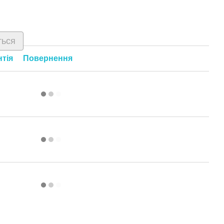
ться
нтія
Повернення