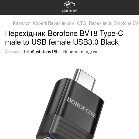
Каталог
Кабелі Перехідники
OTG
Перехідник Borofone BV1
Перехідник Borofone BV18 ​​Type-C
male to USB female USB3.0 Black
Артикул:
brfn9usb-tcbv18bl
Написати відгук