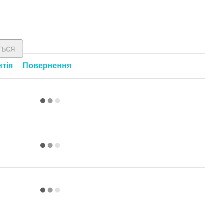
ться
нтія
Повернення