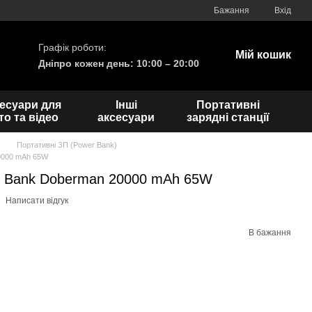
Бажання
Вхід
Графік роботи:
Мій кошик
Дніпро кожен день: 10:00 – 20:00
есуари для
Інші
Портативні
о та відео
аксесуари
зарядні станції
Портативні ЗП (Power Bank)
0000 mAh 65W
r Bank Doberman 20000 mAh 65W
Написати відгук
В бажання