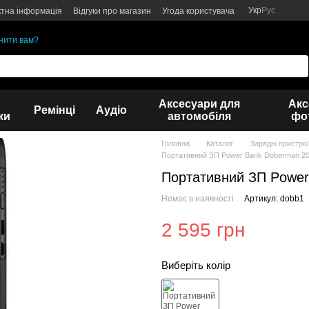
Укр
Рус
ктна інформація
Відгуки про магазин
Угода користувача
нити вам?
Аксесуари для
Акс
Ремінці
Аудіо
ки
автомобіля
фот
Головна
Каталог
Зарядні пристрої
Портативний ЗП Power Bank Doberman 2
Портативний ЗП Powe
Немає в наявності
Артикул: dobb1
2 595 грн
Виберіть колір