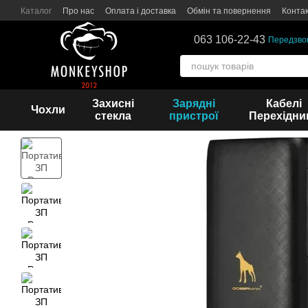
Перейти до основного контенту
Каталог
Про нас
Оплата і доставка
Обмін та повернення
Конта
063 106-22-43
Передзво
Захисні
Зарядні
Кабелі
Чохли
стекла
пристрої
Перехідни