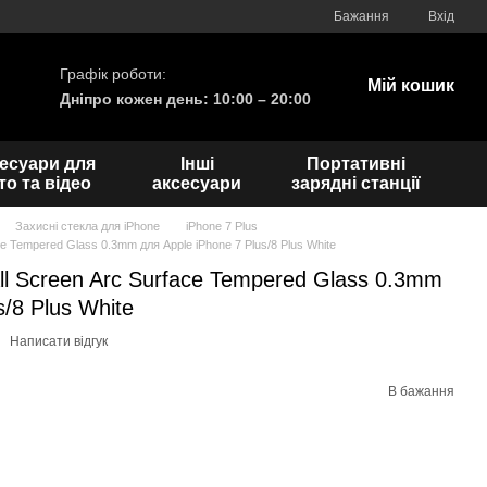
Бажання
Вхід
Графік роботи:
Мій кошик
Дніпро кожен день: 10:00 – 20:00
есуари для
Інші
Портативні
о та відео
аксесуари
зарядні станції
Захисні стекла для iPhone
iPhone 7 Plus
ce Tempered Glass 0.3mm для Apple iPhone 7 Plus/8 Plus White
ll Screen Arc Surface Tempered Glass 0.3mm
s/8 Plus White
Написати відгук
В бажання