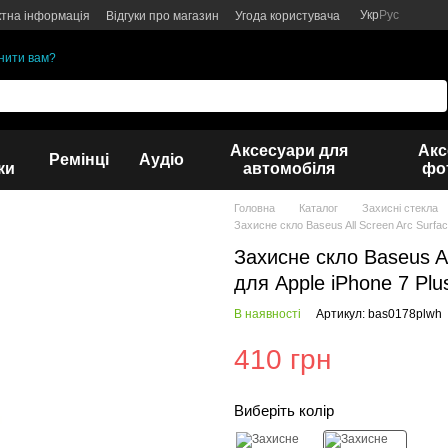
Укр
Рус
ктна інформація
Відгуки про магазин
Угода користувача
нити вам?
Аксесуари для
Акс
Ремінці
Аудіо
ки
автомобіля
фот
Головна
Каталог
Захисні стекла
Захисне скло Baseus All Screen Arc Surfa
Захисне скло Baseus A
для Apple iPhone 7 Plu
В наявності
Артикул: bas0178plwh
410 грн
Виберіть колір