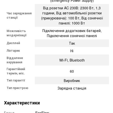
(Emergency Power Supply)
Від розетки AC 230В: 2300 Вт, 1,3
години, Від автомобільної розетки
Час заряджання
станції
(прикурювача): 100 Вт, Від сонячної
панелі: 1000 Вт
Підключення додаткових батарей,
Можливість
модернізації
Підключення сонячної панелі
Дисплей
Так
Ліхтарик
Ні
Віддалене
Wi-Fi, Bluetooth
керування
Гарантійний
60
термін, міс.
Тип гарантії
Виробник
Тип пристрою
Зарядна станція
Характеристики
Бренд
EcoFlow