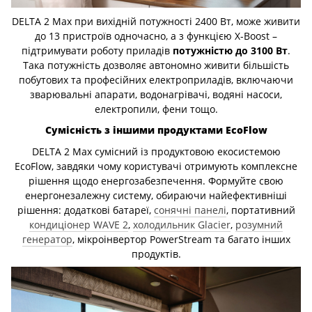
DELTA 2 Max при вихідній потужності 2400 Вт, може живити
до 13 пристроїв одночасно, а з функцією X-Boost –
підтримувати роботу приладів
потужністю до 3100 Вт
.
Така потужність дозволяє автономно живити більшість
побутових та професійних електроприладів, включаючи
зварювальні апарати, водонагрівачі, водяні насоси,
електропили, фени тощо.
Сумісність з іншими продуктами EcoFlow
DELTA 2 Max сумісний із продуктовою екосистемою
EcoFlow, завдяки чому користувачі отримують комплексне
рішення щодо енергозабезпечення. Формуйте свою
енергонезалежну систему, обираючи найефективніші
рішення: додаткові батареї,
сонячні панелі
, портативний
кондиціонер WAVE 2
,
холодильник Glacier
,
розумний
генератор
, мікроінвертор PowerStream та багато інших
продуктів.