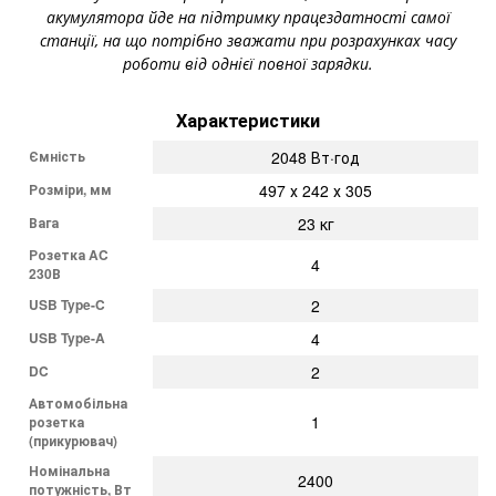
акумулятора йде на підтримку працездатності самої
станції, на що потрібно зважати при розрахунках часу
роботи від однієї повної зарядки.
Характеристики
Ємність
2048 Вт·год
Розміри, мм
497 х 242 х 305
Вага
23 кг
Розетка AC
4
230В
USB Type-C
2
USB Type-A
4
DC
2
Автомобільна
1
розетка
(прикурювач)
Номінальна
2400
потужність, Вт