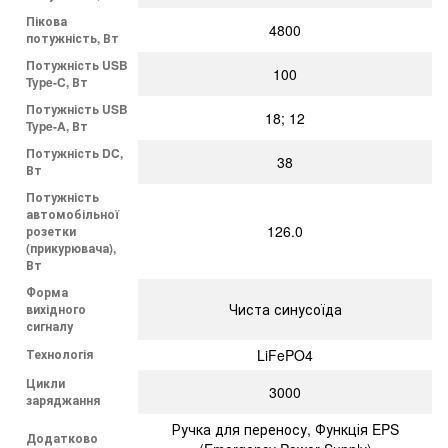
Пікова
4800
потужність, Вт
Потужність USB
100
Type-C, Вт
Потужність USB
18; 12
Type-A, Вт
Потужність DC,
38
Вт
Потужність
автомобільної
126.0
розетки
(прикурювача),
Вт
Форма
Чиста синусоїда
вихідного
сигналу
Технологія
LiFePO4
Цикли
3000
заряджання
Ручка для переносу, Функція EPS
Додатково