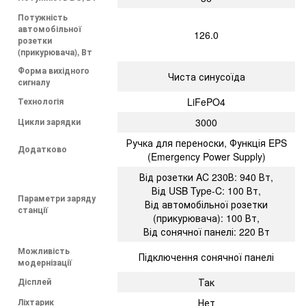
Потужність
автомобільної
126.0
розетки
(прикурювача), Вт
Форма вихідного
Чиста синусоїда
сигналу
Технологія
LiFePO4
Цикли зарядки
3000
Ручка для переноски, Функція EPS
Додатково
(Emergency Power Supply)
Від розетки AC 230В: 940 Вт,
Від USB Type-C: 100 Вт,
Параметри заряду
Від автомобільної розетки
станції
(прикурювача): 100 Вт,
Від сонячної панелі: 220 Вт
Можливість
Підключення сонячної панелі
модернізації
Дісплей
Так
Ліхтарик
Нет