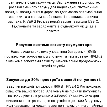
практично в будь-якому місці. Заряджання за допомогою
розетки змінного струму для надшвидкої 70-хвилинної
зарядки, заряджання в дорозі за допомогою автомобільної
зарядки та автономна або екологічна швидка сонячна
зарядка. RIVER 2 Pro має новий варіант зарядки USB-C.
Підключайте та заряджайте в будь-якому місці, де є
розетка.
Розумна система захисту акумулятора
Наша сучасна система управління батареями (BMS)
постійно контролює напругу, струм та температуру RIVER 2
з кількома аспектами захисту, максимально продовжуючи
термін служби.
Запускає до 80% пристроїв високої потужності.
Завдяки вихідній потужності 800 Вт RIVER 2 Pro покриває
більшість ваших потреб. Але чому б не підняти потужність
на новий рівень із режимом X-Boost? Увімкніть його для
живлення електроприладів потужністю до 1600 Вт, у тому
числі кавоварки, мікрохвильової печі, електричного чайника