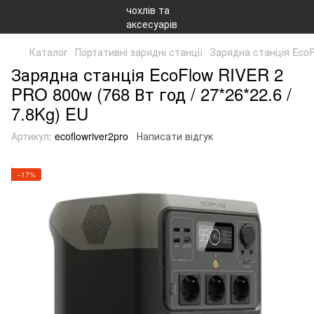
Каталог
Портативні зарядні станції
Зарядна станція EcoFl
Зарядна станція EcoFlow RIVER 2
PRO 800w (768 Вт год / 27*26*22.6 /
7.8Kg) EU
Артикул:
ecoflowriver2pro
Написати відгук
−17%