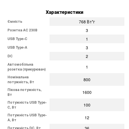
Характеристики
Ємність
768 Вт*г
Розетка AC 230В
3
USB Type-C
1
USB Type-A
3
DC
2
Автомобільна
1
розетка (прикурювач)
Номінальна
800
потужність, Вт
Пікова потужність,
1600
Вт
Потужність USB Type-
100
C, Вт
Потужність USB Type-
12
A, Вт
Потужність DC, Вт
36