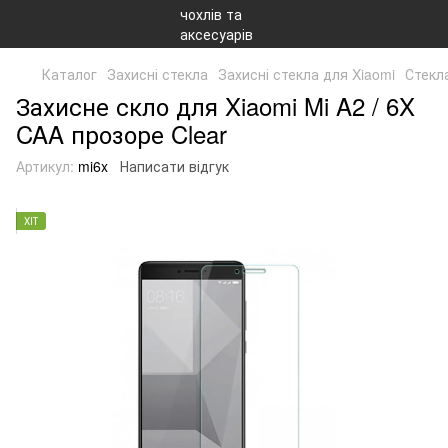
Каталог
Захисні стекла
Захисні стекла для Xiaomi
Стекла
Захисне скло для Xiaomi Mi A2 / 6X
CAA прозоре Clear
Артикул:
mi6x
Написати відгук
ХІТ