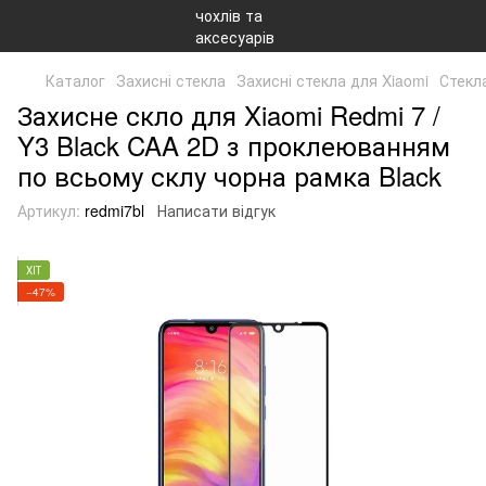
Каталог
Захисні стекла
Захисні стекла для Xiaomi
Стекл
Захисне скло для Xiaomi Redmi 7 /
Y3 Black CAA 2D з проклеюванням
по всьому склу чорна рамка Black
Артикул:
redmi7bl
Написати відгук
ХІТ
−47%