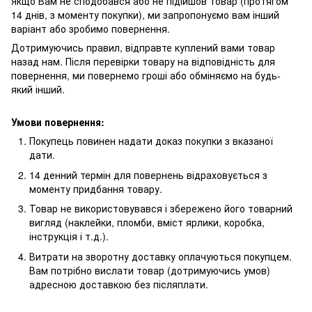
Якщо Вам не сподобався або не підійшов товар (протягом
14 днів, з моменту покупки), ми запропонуємо вам інший
варіант або зробимо повернення.
Дотримуючись правил, відправте куплений вами товар
назад нам. Після перевірки товару на відповідність для
повернення, ми повернемо гроші або обміняємо на будь-
який інший.
Умови повернення:
Покупець повинен надати доказ покупки з вказаної
дати.
14 денний термін для повернень відраховується з
моменту придбання товару.
Товар не використовувався і збережено його товарний
вигляд (наклейки, пломби, вміст ярлики, коробка,
інструкція і т.д.).
Витрати на зворотну доставку оплачуються покупцем.
Вам потрібно вислати товар (дотримуючись умов)
адресною доставкою без післяплати.