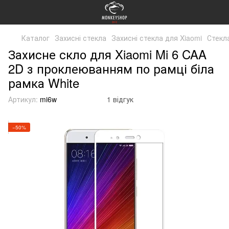
Каталог
Захисні стекла
Захисні стекла для Xiaomi
Стекла
Захисне скло для Xiaomi Mi 6 CAA
2D з проклеюванням по рамці біла
рамка White
Артикул:
mi6w
1 відгук
−50%