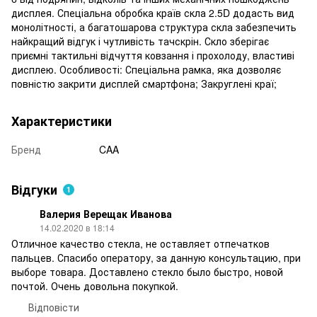
дисплея. Спеціальна обробка країв скла 2.5D додасть вид
монолітності, а багатошарова структура скла забезпечить
найкращий відгук і чутливість тачскрін. Скло зберігає
приємні тактильні відчуття ковзання і прохолоду, властиві
дисплею. Особливості: Спеціальна рамка, яка дозволяє
повністю закрити дисплей смартфона; Закруглені краї;
Характеристики
Бренд
CAA
Відгуки
1
Валерия Верещак Иванова
14.02.2020 в 18:14
Отличное качество стекла, не оставляет отпечатков
пальцев. Спасибо оператору, за данную консультацию, при
выборе товара. Доставлено стекло было быстро, новой
почтой. Очень довольна покупкой.
Відповісти