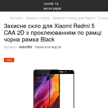
Каталог
Захисні стекла
Захисні стекла для Xiaomi
Стекл
Захисне скло для Xiaomi Redmi 5
CAA 2D з проклеюванням по рамці
чорна рамка Black
Артикул:
redmi5bl
Написати відгук
−50%