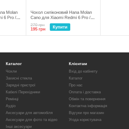
ana Molan
Чохол силіконовий Hana Molan
 6 Pro /
Cano для Xiaomi Redmi 6 Pro /
Mi A2 Lite Red
270 грн
Купити
195 грн
Каталог
Клієнтам
Чохли
Вхід до кабінету
Захисні стекла
Каталог
Зарядні пристрої
Про нас
Кабелі Перехідники
Оплата і доставка
Ремінці
Обмін та повернення
Аудіо
Контактна інформація
Аксесуари для автомобіля
Відгуки про магазин
Аксесуари для фото та відео
Угода користувача
Інші аксесуари