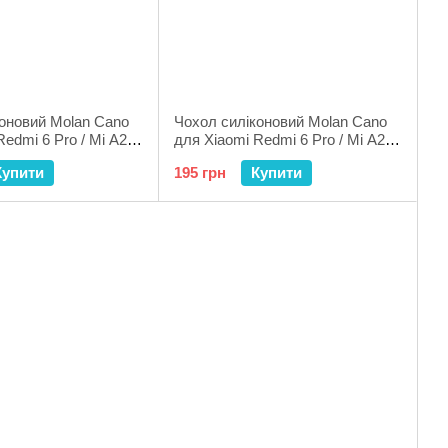
оновий Molan Cano
Чохол силіконовий Molan Cano
Redmi 6 Pro / Mi A2
для Xiaomi Redmi 6 Pro / Mi A2
Lite Mint
Купити
195 грн
Купити