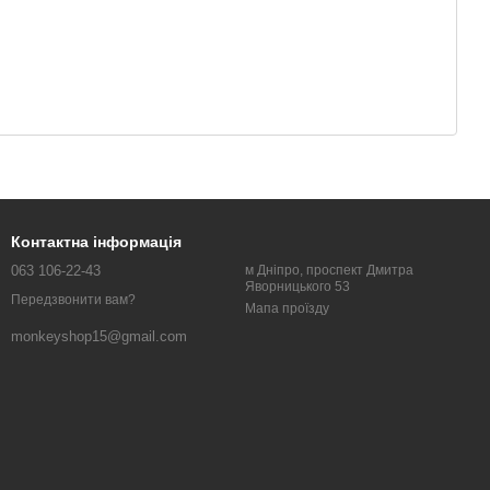
Контактна інформація
063 106-22-43
м Дніпро, проспект Дмитра
Яворницького 53
Передзвонити вам?
Мапа проїзду
monkeyshop15@gmail.com