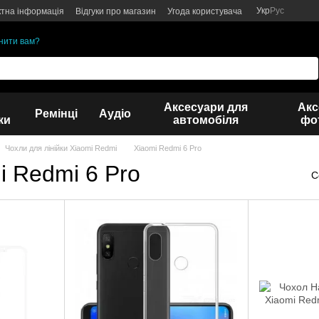
Укр
Рус
ктна інформація
Відгуки про магазин
Угода користувача
нити вам?
Аксесуари для
Акс
Ремінці
Аудіо
ки
автомобіля
фот
Чохли для лінійки Xiaomi Redmi
Xiaomi Redmi 6 Pro
i Redmi 6 Pro
С