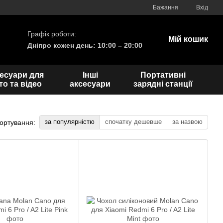
Бажання
Вхід
Графік роботи:
Мій кошик
Дніпро кожен день: 10:00 – 20:00
есуари для
Інші
Портативні
о та відео
аксесуари
зарядні станції
за популярністю
спочатку дешевше
за назвою
ортування: