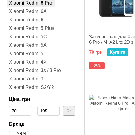
Xiaomi Redmi 6 Pro
Xiaomi Redmi 6A
Xiaomi Redmi 6
Xiaomi Redmi 5 Plus
Xiaomi Redmi 5C
Захисне скло для Xia
6 Pro / Mi A2 Lite 2D з
Xiaomi Redmi 5A
проклеюванням по рам
70 грн
Купити
рамка White
Xiaomi Redmi 5
Xiaomi Redmi 4X
−28%
Xiaomi Redmi 3s / 3 Pro
Xiaomi Redmi 3
Xiaomi Redmi S2/Y2
Ціна, грн
Від Ціна, грн
До Ціна, грн
ОК
Бренд
1
ARM