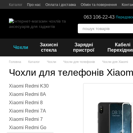
Перейти до основного контенту
Каталог
Про нас
Оплата і доставка
Обмін та повернення
Конта
063 106-22-43
Передзво
Захисні
Зарядні
Кабелі
Чохли
стекла
пристрої
Перехідни
Головна
Каталог
Чохли
Чохли для телефонів
Чохли для Xiaomi
Чохли для телефонів Xiaom
Xiaomi Redmi K30
Xiaomi Redmi 8A
Xiaomi Redmi 8
Xiaomi Redmi 7A
Xiaomi Redmi 7
Xiaomi Redmi Go