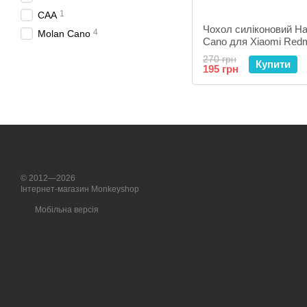
1
CAA
Чохол силіконовий H
4
Molan Cano
Cano для Xiaomi Redmi
Mi A2 Lite Black
270 грн
Купити
195 грн
© 2012—2026
Інтернет-магазин Monkeyshop
Мобільна версія