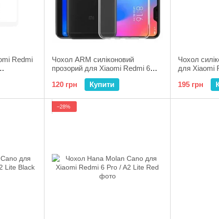
omi Redmi
Чохол ARM силіконовий
Чохол силік
прозорий для Xiaomi Redmi 6
для Xiaomi 
ці біла
Pro / Mi A2 Lite
Lite Pink
120 грн
Купити
195 грн
−28%