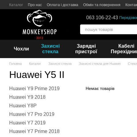
Перейти до основного контенту
Каталог
Про нас
Оплата і доставка
Обмін та повернення
Конта
063 106-22-43
Передзво
Захисні
Зарядні
Кабелі
Чохли
стекла
пристрої
Перехідни
Головна
Каталог
Захисні стекла
Захисні стекла для Huawei
Стекл
Huawei Y5 II
Huawei Y9 Prime 2019
Немає товарів
Huawei Y9 2018
Huawei Y8P
Huawei Y7 Pro 2019
Huawei Y7 2019
Huawei Y7 Prime 2018