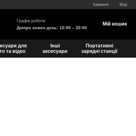
Бажання
Вхід
Графік роботи:
Мій кошик
Дніпро кожен день: 10:00 – 20:00
есуари для
Інші
Портативні
о та відео
аксесуари
зарядні станції