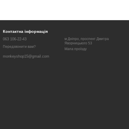
Контактна інформація
063 106-22-43
м Дніпро, проспект Дмитра
Яворницького 53
Передзвонити вам?
Мапа проїзду
monkeyshop15@gmail.com