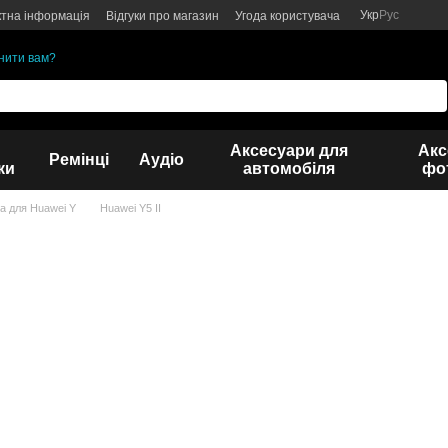
Укр
Рус
ктна інформація
Відгуки про магазин
Угода користувача
нити вам?
Аксесуари для
Акс
Ремінці
Аудіо
ки
автомобіля
фот
а для Huawei Y
Huawei Y5 II