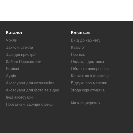
Каталог
Клієнтам
Чохли
Вхід до кабінету
Захисні стекла
Каталог
Зарядні пристрої
Про нас
Кабелі Перехідники
Оплата і доставка
Ремінці
Обмін та повернення
Аудіо
Контактна інформація
Аксесуари для автомобіля
Відгуки про магазин
Аксесуари для фото та відео
Угода користувача
Інші аксесуари
Ми в соцмережах
Портативні зарядні станції