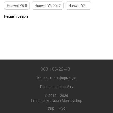
Huawei Y5 II
Huawei Y3 2017
Huawei Y3 II
Немає товарів
063 106-22-43
Контактна інформація
Повна версія сайту
© 2012—2026
Інтернет-магазин Monkeyshop
Укр
Рус