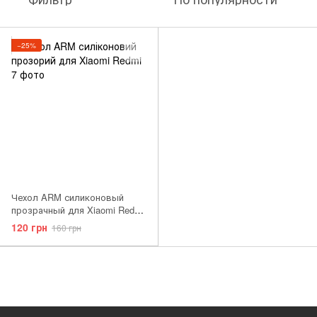
−25%
Чехол ARM силиконовый
прозрачный для Xiaomi Redmi
7
120 грн
160 грн