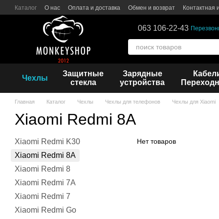
Перейти к основному контенту
Каталог
О нас
Оплата и доставка
Обмен и возврат
Контактная
063 106-22-43
Перезвон
Защитные
Зарядные
Кабел
Чехлы
стекла
устройства
Переходн
Главная
Каталог
Чехлы
Чехлы для телефонов
Чехлы для Xiaomi
Xiaomi Redmi 8A
Xiaomi Redmi K30
Нет товаров
Xiaomi Redmi 8A
Xiaomi Redmi 8
Xiaomi Redmi 7A
Xiaomi Redmi 7
Xiaomi Redmi Go