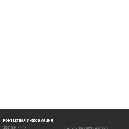
Контактная информация
063 106-22-43
г. Днепр, проспект Дмитрия