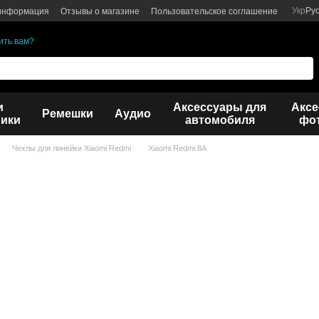
Укр
Ру
 информация
Отзывы о магазине
Пользовательское соглашение
ить вам?
и
Аксессуары для
Аксе
Ремешки
Аудио
ики
автомобиля
фот
Чехлы для линейки Xiaomi Redmi
Xiaomi Redmi 8A