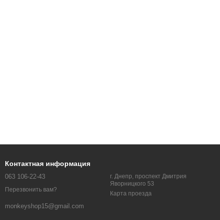
Контактная информация
063 106-22-43
г. Днепр, проспект Дмитрия
Яворницкого 53
Перезвонить вам?
Карта проезда
monkeyshop15@gmail.com