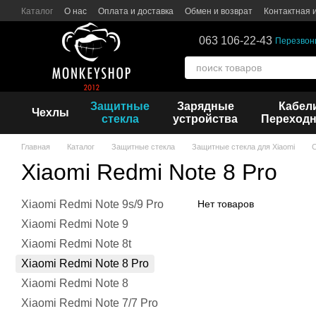
Перейти к основному контенту
Каталог
О нас
Оплата и доставка
Обмен и возврат
Контактная
063 106-22-43
Перезвон
Защитные
Зарядные
Кабел
Чехлы
стекла
устройства
Переходн
Главная
Каталог
Защитные стекла
Защитные стекла для Xiaomi
С
Xiaomi Redmi Note 8 Pro
Xiaomi Redmi Note 9s/9 Pro
Нет товаров
Xiaomi Redmi Note 9
Xiaomi Redmi Note 8t
Xiaomi Redmi Note 8 Pro
Xiaomi Redmi Note 8
Xiaomi Redmi Note 7/7 Pro