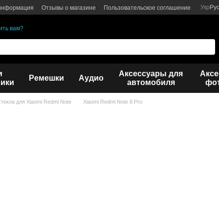
Укр
Ру
 информация
Отзывы о магазине
Пользовательское соглашение
ить вам?
и
Аксессуары для
Аксе
Ремешки
Аудио
ики
автомобиля
фот
текла для Xiaomi Redmi Note
Xiaomi Redmi Note 8 Pro